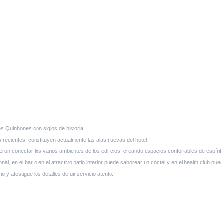
es Quinhones con siglos de historia.
ás recientes, constituyen actualmente las alas nuevas del hotel.
ieron conectar los varios ambientes de los edificios, creando espacios confortables de espírit
 en el bar o en el atractivo patio interior puede saborear un cóctel y en el health club pued
o y atestigüe los detalles de un servicio atento.