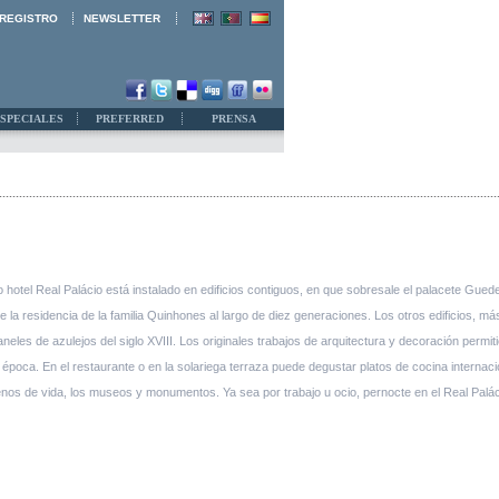
REGISTRO
NEWSLETTER
SPECIALES
PREFERRED
PRENSA
 hotel Real Palácio está instalado en edificios contiguos, en que sobresale el palacete Gued
ue la residencia de la familia Quinhones al largo de diez generaciones. Los otros edificios, m
aneles de azulejos del siglo XVIII. Los originales trabajos de arquitectura y decoración permit
ca. En el restaurante o en la solariega terraza puede degustar platos de cocina internacional,
llenos de vida, los museos y monumentos. Ya sea por trabajo u ocio, pernocte en el Real Paláci