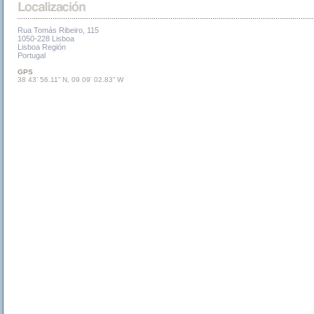
Rua Tomás Ribeiro, 115
1050-228 Lisboa
Lisboa Región
Portugal
GPS
38 43’ 56.11” N, 09 09’ 02.83” W