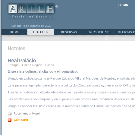
LOGIN
Sábado, 8 de Agosto de 2026
HOME
HOTELES
RESERVAS
PROMOCIONES
OFERTAS E
Real Palácio
Portugal
-
Lisboa Región
-
Lisboa
Entre siete colinas, el clásico y el romántico.
Situado en Lisboa próximo al Parque Eduardo VII y al Marqués de Pombal, el sofisticado
Este palacete, ejemplar característico del Estilo Chão, se construyó en el siglo XVII y f
Tras la remodelación, el palacete exhibe su trazado original y conserva en su interior p
Las habitaciones son amplias y en el palacete encontrará una romántica decoración de épo
Venga a conocer las siete colinas de la milenaria ciudad de Lisboa, los barrios típicos 
Recomendar Hotel
Compartir